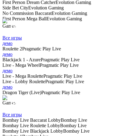
First Person Dream Catcher
Evolution Gaming
Side Bet City
Evolution Gaming
No Commission Baccarat
Evolution Gaming
First Person Mega Ball
Evolution Gaming
Pragmatic Play Live
Все игры
демо
Roulette 2
Pragmatic Play Live
демо
Blackjack 1 - Azure
Pragmatic Play Live
Live - Mega Wheel
Pragmatic Play Live
демо
Live - Mega Roulette
Pragmatic Play Live
Live - Lobby Roulette
Pragmatic Play Live
демо
Dragon Tiger (Live)
Pragmatic Play Live
Bombay Club
Все игры
Bombay Live Baccarat Lobby
Bombay Live
Bombay Live Roulette Lobby
Bombay Live
Bombay Live Blackjack Lobby
Bombay Live